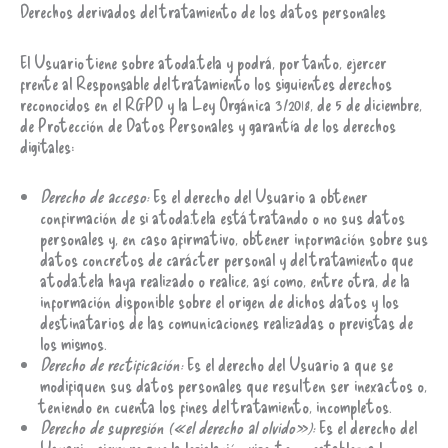
Derechos derivados del tratamiento de los datos personales
El Usuario tiene sobre atoda.tela y podrá, por tanto, ejercer
frente al Responsable del tratamiento los siguientes derechos
reconocidos en el RGPD y la Ley Orgánica 3/2018, de 5 de diciembre,
de Protección de Datos Personales y garantía de los derechos
digitales:
Derecho de acceso:
Es el derecho del Usuario a obtener
confirmación de si atoda.tela está tratando o no sus datos
personales y, en caso afirmativo, obtener información sobre sus
datos concretos de carácter personal y del tratamiento que
atoda.tela haya realizado o realice, así como, entre otra, de la
información disponible sobre el origen de dichos datos y los
destinatarios de las comunicaciones realizadas o previstas de
los mismos.
Derecho de rectificación:
Es el derecho del Usuario a que se
modifiquen sus datos personales que resulten ser inexactos o,
teniendo en cuenta los fines del tratamiento, incompletos.
Derecho de supresión («el derecho al olvido»):
Es el derecho del
Usuario, siempre que la legislación vigente no establezca lo