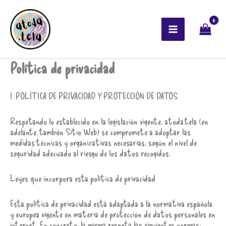
Ir
Main
al
contenido
Menu
Política de privacidad
I. POLÍTICA DE PRIVACIDAD Y PROTECCIÓN DE DATOS
Respetando lo establecido en la legislación vigente, atoda.tela (en
adelante, también Sitio Web) se compromete a adoptar las
medidas técnicas y organizativas necesarias, según el nivel de
seguridad adecuado al riesgo de los datos recogidos.
Leyes que incorpora esta política de privacidad
Esta política de privacidad está adaptada a la normativa española
y europea vigente en materia de protección de datos personales en
internet. En concreto, la misma respeta las siguientes normas: