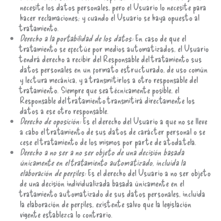
necesite los datos personales, pero el Usuario lo necesite para
hacer reclamaciones; y cuando el Usuario se haya opuesto al
tratamiento.
Derecho a la portabilidad de los datos:
En caso de que el
tratamiento se efectúe por medios automatizados, el Usuario
tendrá derecho a recibir del Responsable del tratamiento sus
datos personales en un formato estructurado, de uso común
y lectura mecánica, y a transmitirlos a otro responsable del
tratamiento. Siempre que sea técnicamente posible, el
Responsable del tratamiento transmitirá directamente los
datos a ese otro responsable.
Derecho de oposición:
Es el derecho del Usuario a que no se lleve
a cabo el tratamiento de sus datos de carácter personal o se
cese el tratamiento de los mismos por parte de atoda.tela.
Derecho a no ser a no ser objeto de una decisión basada
únicamente en el tratamiento automatizado, incluida la
elaboración de perfiles:
Es el derecho del Usuario a no ser objeto
de una decisión individualizada basada únicamente en el
tratamiento automatizado de sus datos personales, incluida
la elaboración de perfiles, existente salvo que la legislación
vigente establezca lo contrario.