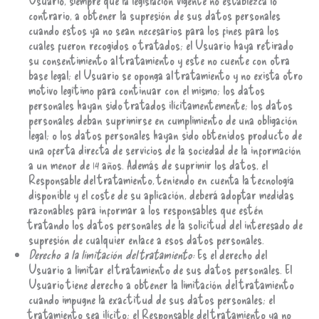
contrario, a obtener la supresión de sus datos personales
cuando estos ya no sean necesarios para los fines para los
cuales fueron recogidos o tratados; el Usuario haya retirado
su consentimiento al tratamiento y este no cuente con otra
base legal; el Usuario se oponga al tratamiento y no exista otro
motivo legítimo para continuar con el mismo; los datos
personales hayan sido tratados ilícitamentemente; los datos
personales deban suprimirse en cumplimiento de una obligación
legal; o los datos personales hayan sido obtenidos producto de
una oferta directa de servicios de la sociedad de la información
a un menor de 14 años. Además de suprimir los datos, el
Responsable del tratamiento, teniendo en cuenta la tecnología
disponible y el coste de su aplicación, deberá adoptar medidas
razonables para informar a los responsables que estén
tratando los datos personales de la solicitud del interesado de
supresión de cualquier enlace a esos datos personales.
Derecho a la limitación del tratamiento:
Es el derecho del
Usuario a limitar el tratamiento de sus datos personales. El
Usuario tiene derecho a obtener la limitación del tratamiento
cuando impugne la exactitud de sus datos personales; el
tratamiento sea ilícito; el Responsable del tratamiento ya no